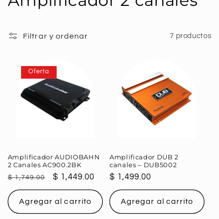
Amplificador 2 canales
o
l
Filtrar y ordenar
7 productos
e
Oferta
c
c
i
ó
Amplificador AUDIOBAHN
Amplificador DUB 2
n
2 Canales AC900.2BK
canales – DUB5002
Precio
Precio
$ 1,449.00
Precio
$ 1,499.00
$ 1,749.00
:
habitual
de
habitual
oferta
Agregar al carrito
Agregar al carrito