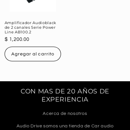
Amplificador Audioblack
de 2 canales Serie Power
Line AB100.2
Precio
$ 1,200.00
habitual
Agregar al carrito
CON MAS DE 20 AÑOS DE
EXPERIENCIA
Acerca de nosotros
Audio Drive somos una tienda de Car audio