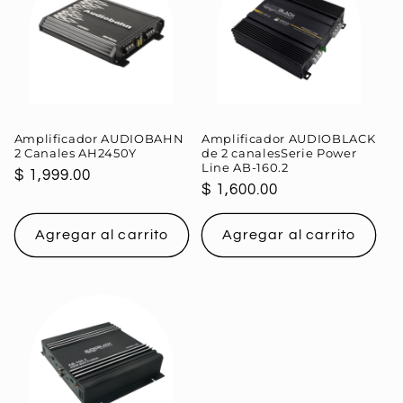
Amplificador AUDIOBAHN
Amplificador AUDIOBLACK
2 Canales AH2450Y
de 2 canalesSerie Power
Line AB-160.2
Precio
$ 1,999.00
Precio
$ 1,600.00
habitual
habitual
Agregar al carrito
Agregar al carrito